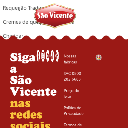
Requeijão Tradicional
Cremes de queijo Gorgonzola
Cheddar
Siga
Nossas
fábricas
a
SAC 0800
São
282 6683
Vicente
Preço do
leite
nas
Política de
redes
Privacidade
sociais
Termos de