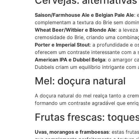
Cervejas: alternativas
Saison/Farmhouse Ale e Belgian Pale Ale
: 
complementam a textura do Brie sem domina
Wheat Beer/Witbier e Blonde Ale
: a leveza
cremosidade do Brie, criando uma combinaç
Porter e Imperial Stout
: a profundidade e o
oferecem um contraste interessante com a s
American IPA e Dubbel Belga
: o amargor ca
Dubbels criam um equilíbrio intrigante com
Mel: doçura natural
A doçura natural do mel realça tanto a cre
formando um contraste agradável que enriq
Frutas frescas: toque
Uvas, morangos e framboesas
: estas fru