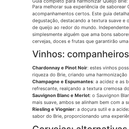
Guia completo para harmonizar Queijo Brie:
Para melhorar sua experiência de saborear Q
acompanhamentos certos. Este guia detalha
degustação, destacando a textura suave e o
de queijo ao redor do mundo. Independente
simplesmente alguém que ama bons sabores,
cervejas, doces e frutas que garantirão uma
Vinhos: companheiros
Chardonnay e Pinot Noir
: estes vinhos po
riqueza do Brie, criando uma harmonização 
Champagne e Espumantes
: a acidez e as
refrescante, realçando a textura cremosa do
Sauvignon Blanc e Merlot
: o Sauvignon Bla
mais suave, ambos se alinham bem com a sut
Riesling e Viognier
: a doçura sutil e a aci
sabor do Brie, proporcionando uma experiênc