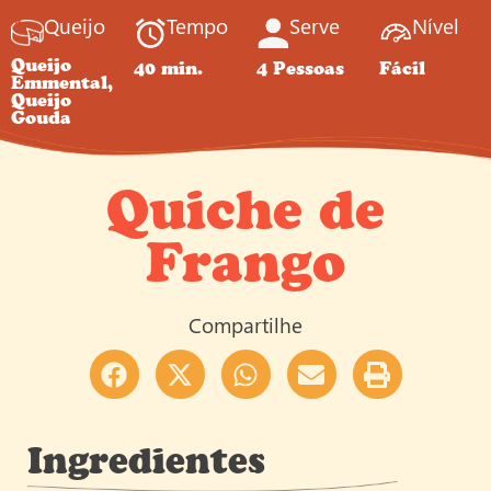
Queijo
Tempo
Serve
Nível
Queijo
40 min.
4 Pessoas
Fácil
Emmental,
Queijo
Gouda
Quiche de
Frango
Compartilhe
Ingredientes