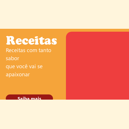
Receitas
Receitas com tanto
sabor
que você vai se
apaixonar
Saiba mais