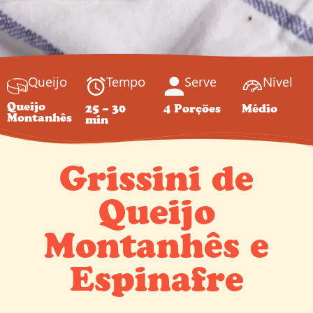
Queijo
Tempo
Serve
Nível
Queijo
25 – 30
4 Porções
Médio
Montanhês
min
Grissini de
Queijo
Montanhês e
Espinafre