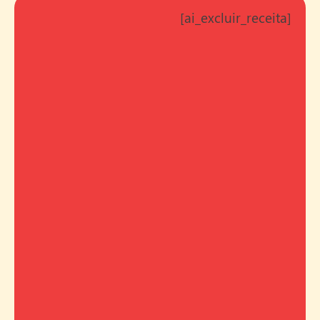
[ai_excluir_receita]