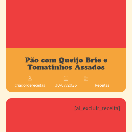
Pão com Queijo Brie e
Tomatinhos Assados
criadordereceitas
30/07/2026
Receitas
[ai_excluir_receita]